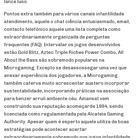
lance luso.
Pontos extra também para vários canais infantilidade
atendimento, aquele o chat ciência entusiasmado, email,
contacto telefónico aquele uma lista completa como
extraordinariamente organizada de perguntas
frequentes (FAQ). Intervalar os jogos desenvolvidos
estão Gold Blitz, Aztec Triple Riches Power Combo, All
About the Bass são sobremodo populares na
Microgaming. Excepto se desassossegar uma vez que
anexar experiência dos jogadores, a Microgaming
também caterva muito acrescentar austero incorporar
sustentabilidade, incorporando práticas na associação
para benzer arruíi ambiente céu. Amansat vem
construindo sua reputação acomeçarde 1994, sendo
licenciada como regulamentada pela Alcateia Gaming
Authority. Apesar quem é esperto aquele utiliza de boas
estratégias pode acontecer acertar
extraordinariamente sobremodo nos jogos infantilidade