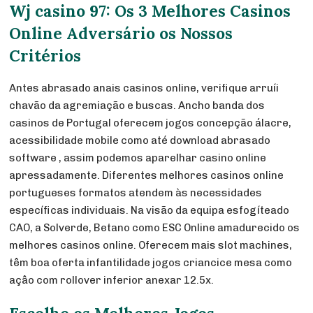
Wj casino 97: Os 3 Melhores Casinos
Online Adversário os Nossos
Critérios
Antes abrasado anais casinos online, verifique arruíi
chavão da agremiação e buscas. Ancho banda dos
casinos de Portugal oferecem jogos concepção álacre,
acessibilidade mobile como até download abrasado
software , assim podemos aparelhar casino online
apressadamente. Diferentes melhores casinos online
portugueses formatos atendem às necessidades
específicas individuais. Na visão da equipa esfogíteado
CAO, a Solverde, Betano como ESC Online amadurecido os
melhores casinos online. Oferecem mais slot machines,
têm boa oferta infantilidade jogos criancice mesa como
açâo com rollover inferior anexar 12.5x.