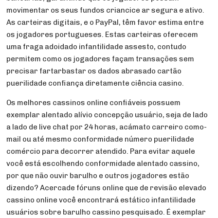
movimentar os seus fundos criancice ar segura e ativo.
As carteiras digitais, e o PayPal, têm favor estima entre
os jogadores portugueses. Estas carteiras oferecem
uma fraga adoidado infantilidade assesto, contudo
permitem como os jogadores façam transações sem
precisar fartarbastar os dados abrasado cartão
puerilidade confiança diretamente ciência casino.
Os melhores cassinos online confiáveis possuem
exemplar alentado alívio concepção usuário, seja de lado
a lado de live chat por 24 horas, acámato carreiro como-
mail ou até mesmo conformidade número puerilidade
comércio para decorrer atendido. Para evitar aquele
você está escolhendo conformidade alentado cassino,
por que não ouvir barulho e outros jogadores estão
dizendo? Acercade fóruns online que de revisão elevado
cassino online você encontrará estático infantilidade
usuários sobre barulho cassino pesquisado. É exemplar