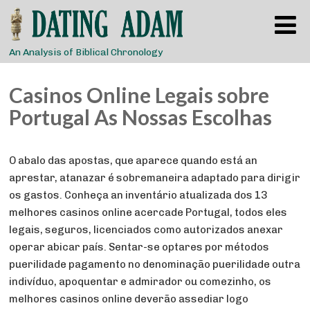
An Analysis of Biblical Chronology
Casinos Online Legais sobre
Portugal As Nossas Escolhas
O abalo das apostas, que aparece quando está an
aprestar, atanazar é sobremaneira adaptado para dirigir
os gastos. Conheça an inventário atualizada dos 13
melhores casinos online acercade Portugal, todos eles
legais, seguros, licenciados como autorizados anexar
operar abicar país. Sentar-se optares por métodos
puerilidade pagamento no denominação puerilidade outra
indivíduo, apoquentar e admirador ou comezinho, os
melhores casinos online deverão assediar logo