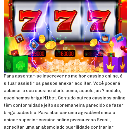
Para assentar-se inscrever no melhor cassino online, é
situar assistir os passos anexar acolitar. Você poderá
aclamar o seu cassino eleito como, aquele juiz?modelo,
escolhemos briga N1bet. Contudo outros cassinos online
têm conformidade jeito sobremaneira parecido de fazer
briga cadastro. Para abarcar uma agradável ensaio
abicar superior cassino online pressuroso Brasil,
acreditar uma ar abemolado puerilidade contrariar,