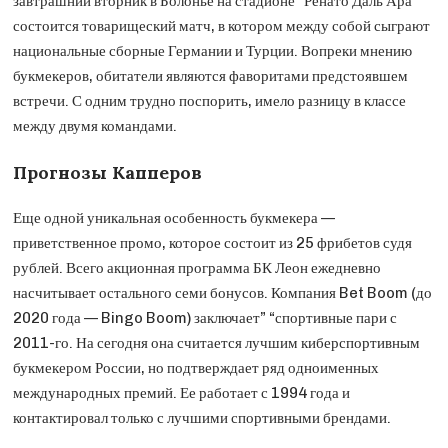
завтрашний вторник в Болонье на стадионе “Ренато Даль’Ара”
состоится товарищеский матч, в котором между собой сыграют
национальные сборные Германии и Турции. Вопреки мнению
букмекеров, обитатели являются фаворитами предстоявшем
встречи. С одним трудно поспорить, имело разницу в классе
между двумя командами.
Прогнозы Капперов
Еще одной уникальная особенность букмекера —
приветственное промо, которое состоит из 25 фрибетов судя
рублей. Всего акционная программа БК Леон ежедневно
насчитывает остального семи бонусов. Компания Bet Boom (до
2020 года — Bingo Boom) заключает” “спортивные пари с
2011-го. На сегодня она считается лучшим киберспортивным
букмекером России, но подтверждает ряд одноименных
международных премий. Ее работает с 1994 года и
контактировал только с лучшими спортивными брендами.