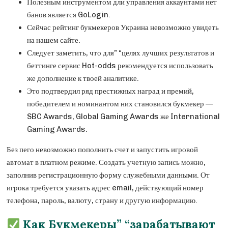
Полезным инструментом дли управления аккаунтами нет
банов является GoLogin.
Сейчас рейтинг букмекеров Украина невозможно увидеть
на нашем сайте.
Следует заметить, что для” “целях лучших результатов и
беттинге сервис Hot-odds рекомендуется использовать
же дополнение к твоей аналитике.
Это подтвердил ряд престижных наград и премий,
победителем и номинантом них становился букмекер —
SBC Awards, Global Gaming Awards же International
Gaming Awards.
Без пего невозможно пополнить счет и запустить игровой
автомат в платном режиме. Создать учетную запись можно,
заполнив регистрационную форму служебными данными. От
игрока требуется указать адрес email, действующий номер
телефона, пароль, валюту, страну и другую информацию.
Как Букмекеры” “зарабатывают