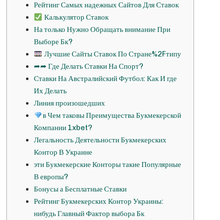
Рейтинг Самых надежных Сайтов Для Ставок
Калькулятор Ставок
На только Нужно Обращать внимание При
Выборе Бк?
Лучшие Сайты Ставок По Стране%2Fтипу
➦➦ Где Делать Ставки На Спорт?
Ставки На Австралийский Футбол: Как И где
Их Делать
Линия произошедших
в Чем таковы Преимущества Букмекерской
Компании 1xbet?
Легальность Деятельности Букмекерских
Контор В Украине
эти Букмекерские Конторы такие Популярные
В европы?
Бонусы а Бесплатные Ставки
Рейтинг Букмекерских Контор Украины:
нибудь Главный Фактор выбора Бк