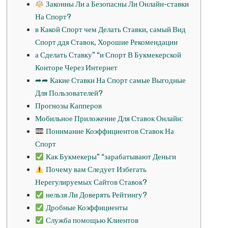
Законны Ли а Безопасны Ли Онлайн-ставки
На Спорт?
в Какой Спорт чем Делать Ставки, самый Вид
Спорт ддя Ставок, Хорошие Рекомендации
а Сделать Ставку” “и Спорт В Букмекерской
Конторе Через Интернет
➦➦ Какие Ставки На Спорт самые Выгодные
Для Пользователей?
Прогнозы Капперов
Мобильное Приложение Для Ставок Онлайн:
Понимание Коэффициентов Ставок На
Спорт
Как Букмекеры” “зарабатывают Деньги
Почему вам Следует Избегать
Нерегулируемых Сайтов Ставок?
нельзя Ли Доверять Рейтингу?
Дробные Коэффициенты
Служба помощью Клиентов