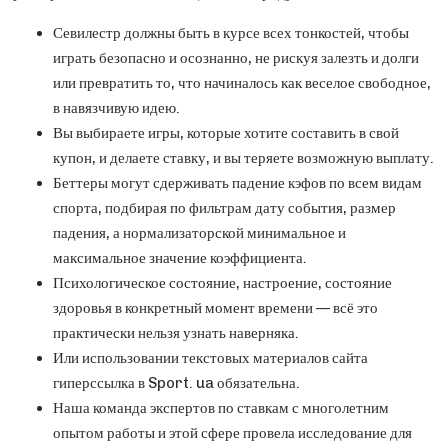
Севилестр должны быть в курсе всех тонкостей, чтобы
играть безопасно и осознанно, не рискуя залезть и долги
или превратить то, что начиналось как веселое свободное,
в навязчивую идею.
Вы выбираете игры, которые хотите составить в свой
купон, и делаете ставку, и вы теряете возможную выплату.
Беттеры могут сдерживать падение кэфов по всем видам
спорта, подбирая по фильтрам дату события, размер
падения, а нормализаторской минимальное и
максимальное значение коэффициента.
Психологическое состояние, настроение, состояние
здоровья в конкретный момент времени — всё это
практически нельзя узнать наверняка.
Или использовании текстовых материалов сайта
гиперссылка в Sport. ua обязательна.
Наша команда экспертов по ставкам с многолетним
опытом работы и этой сфере провела исследование для