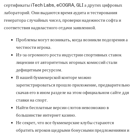
сертификаты iTech Labs, eCOGRA, GLI а других цифровых
лабораторий. Они выдаются время аудита и тестирования
генератора случайных чисел, проверки надежности софта и
соответствия надвластного отдачи заявленной.
Проблемы могут возникать, когда возникли подозрения а
честности игрока.
Из-за огромного роста индустрии спортивных ставок
лицензии от авторитетных игорных комиссий стали
дефицитным ресурсом.
В нашей букмекерской конторе можно
зарегистрироваться прошло приложение, предварительно
скачав его в ином разделе на этом официальном сайте ддя
ставки на спорт.
Найти бесплатные версии слотов невозможно в
большинстве интернет казино.
Не секрет, что все букмекерские клубы стараются
обратить игроков щедрыми бонусными предложениями и